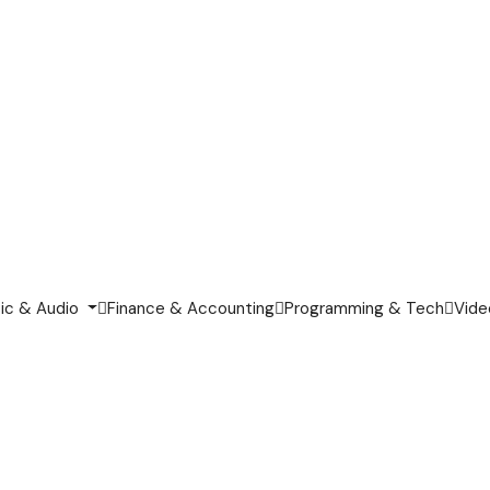
ic & Audio
Finance & Accounting
Programming & Tech
Vide