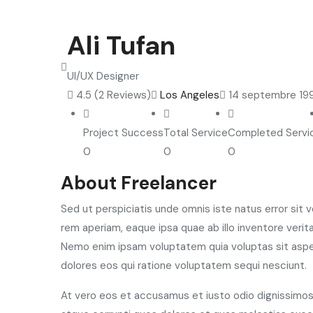
Ali Tufan
UI/UX Designer
4.5
(2 Reviews)
Los Angeles
14 septembre 19
Project Success
Total Service
Completed Servi
0
0
0
About Freelancer
Sed ut perspiciatis unde omnis iste natus error si
rem aperiam, eaque ipsa quae ab illo inventore verit
Nemo enim ipsam voluptatem quia voluptas sit asper
dolores eos qui ratione voluptatem sequi nesciunt.
At vero eos et accusamus et iusto odio dignissimos 