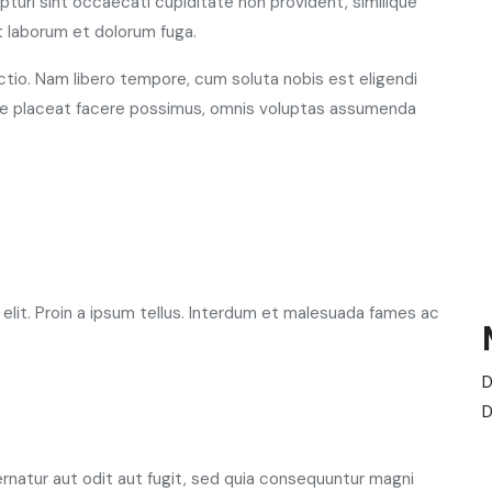
turi sint occaecati cupiditate non provident, similique
est laborum et dolorum fuga.
ctio. Nam libero tempore, cum soluta nobis est eligendi
me placeat facere possimus, omnis voluptas assumenda
elit. Proin a ipsum tellus. Interdum et malesuada fames ac
D
D
natur aut odit aut fugit, sed quia consequuntur magni