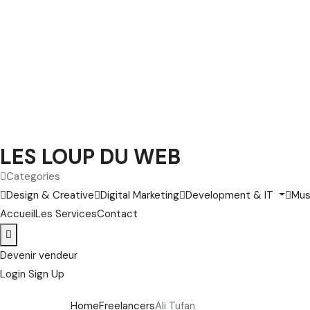
LES LOUP DU WEB
Categories
Design & Creative
Digital Marketing
Development & IT
Mus
Accueil
Les Services
Contact
Devenir vendeur
Login
Sign Up
Home
Freelancers
Ali Tufan