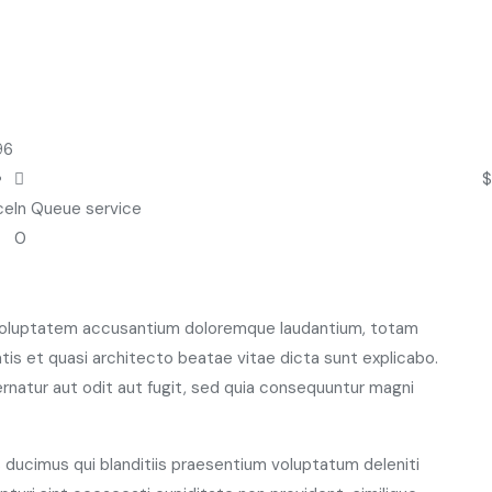
96
$
ce
In Queue service
0
t voluptatem accusantium doloremque laudantium, totam
atis et quasi architecto beatae vitae dicta sunt explicabo.
natur aut odit aut fugit, sed quia consequuntur magni
ducimus qui blanditiis praesentium voluptatum deleniti