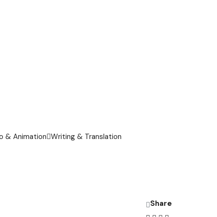
o & Animation
Writing & Translation
Share