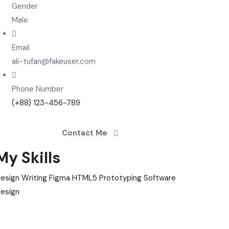
Gender
Male
Email
ali-tufan@fakeuser.com
Phone Number
(+88) 123-456-789
Contact Me
My Skills
esign Writing
Figma
HTML5
Prototyping
Software
esign