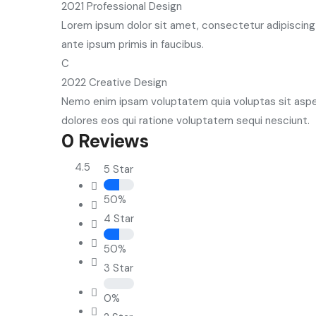
2021
Professional Design
Lorem ipsum dolor sit amet, consectetur adipiscing 
ante ipsum primis in faucibus.
C
2022
Creative Design
Nemo enim ipsam voluptatem quia voluptas sit asper
dolores eos qui ratione voluptatem sequi nesciunt.
0 Reviews
4.5
5 Star
50%
4 Star
50%
3 Star
0%