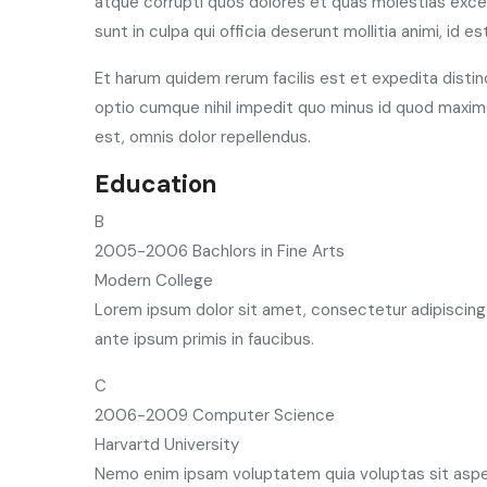
atque corrupti quos dolores et quas molestias excep
sunt in culpa qui officia deserunt mollitia animi, id 
Et harum quidem rerum facilis est et expedita distin
optio cumque nihil impedit quo minus id quod maxi
est, omnis dolor repellendus.
Education
B
2005-2006
Bachlors in Fine Arts
Modern College
Lorem ipsum dolor sit amet, consectetur adipiscing 
ante ipsum primis in faucibus.
C
2006-2009
Computer Science
Harvartd University
Nemo enim ipsam voluptatem quia voluptas sit asper