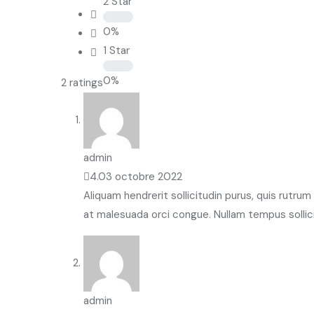
2 Star
0%
1 Star
0%
2 ratings
admin
4.0
3 octobre 2022
Aliquam hendrerit sollicitudin purus, quis rutru
at malesuada orci congue. Nullam tempus sollici
admin